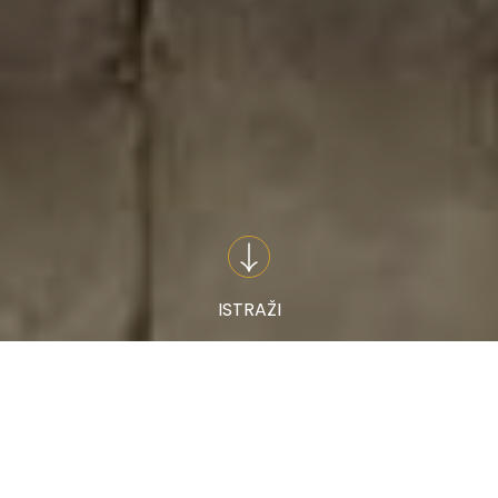
ISTRAŽI
NAŠI KAPACITETI
Posetite nas za nezaboravno iskustvo uživanja
prilagođeno vašim različitim željama. i
potrebama.